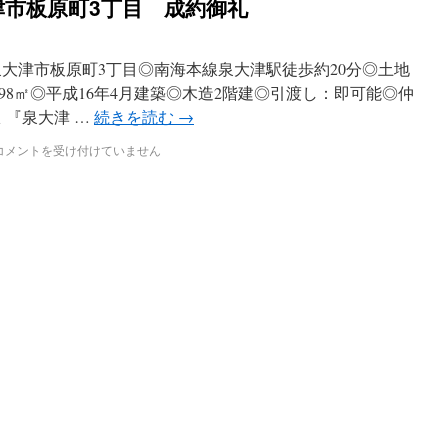
津市板原町3丁目 成約御礼
泉大津市板原町3丁目◎南海本線泉大津駅徒歩約20分◎土地
93.98㎡◎平成16年4月建築◎木造2階建◎引渡し：即可能◎仲
 『泉大津 …
続きを読む
→
コメントを受け付けていません