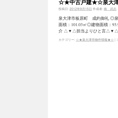
☆★中古戸建★☆泉大
投稿日:
2012年9月15日
作成者:
南 武志
泉大津市板原町 成約御礼 ◎
面積：101.03㎡◎建物面積：
介 △▼△担当よりひと言△▼△
カテゴリー:
☆★泉大津市物件情報★☆
|