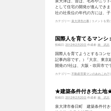
泉大津は、昔は、毛布やニット
として住宅の開発が進んできま
社の社長位の年代の方には、子
カテゴリー:
泉大津市の事
|
コメントを受
国際人を育てるマンショ
投稿日:
2012年2月20日
作成者:
南 武志
国際人を育てようとするコンセ
記事内容です。) 『大京、東
開発の5社は、大阪・吹田市で“
カテゴリー:
不動産営業マンのあれこれ?!
|
★建築条件付き売土地
投稿日:
2012年2月20日
作成者:
南 武志
泉大津市春日町 建築条件付き