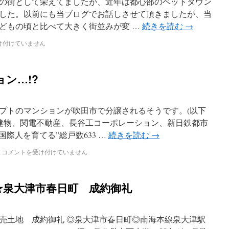
の街として栄えてましたが、近年は都心部のベットタウン
した。以前にも当ブログでお話しさせて頂きましたが、当
どもの頃と比べて大きく街並みが変 …
続きを読む
→
け付けていません
ン…!?
プトのマンションが吹田市で分譲されるそうです。(以下
京建物、関電不動産、長谷工コーポレーション、新日鉄都市
国際人を育てる”総戸数633 …
続きを読む
→
コメントを受け付けていません
★泉大津市春日町 成約御礼
売土地 成約御礼 ◎泉大津市春日町◎南海本線泉大津駅