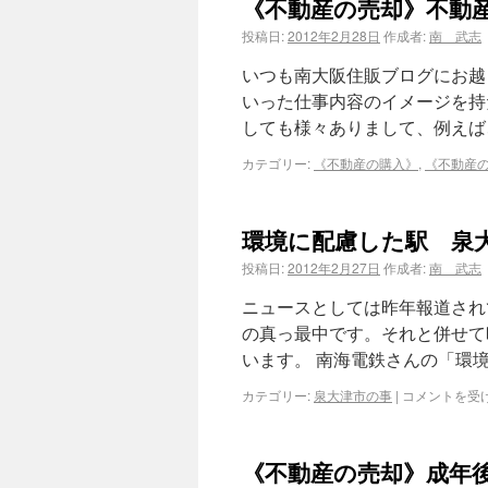
《不動産の売却》不動
投稿日:
2012年2月28日
作成者:
南 武志
いつも南大阪住販ブログにお越
いった仕事内容のイメージを持
しても様々ありまして、例えば、
カテゴリー:
《不動産の購入》
,
《不動産
環境に配慮した駅 泉
投稿日:
2012年2月27日
作成者:
南 武志
ニュースとしては昨年報道され
の真っ最中です。それと併せて
います。 南海電鉄さんの「環
カテゴリー:
泉大津市の事
|
コメントを受
《不動産の売却》成年後