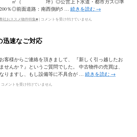
 ㎡（ 坪）◎公営上下水道・都市ガス◎準
200％◎前面道路：南西側約5 …
続きを読む
→
■弊社おススメ物件特集■
|
コメントを受け付けていません
の迅速なご対応
お客様からご連絡を頂きまして、 『新しく引っ越したお
ませんか？』というご質問でした。 中古物件の売買は、
なりますし、もし設備等に不具合が …
続きを読む
→
コメントを受け付けていません