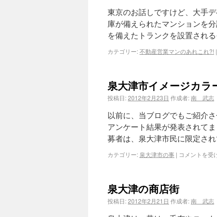
東京のお話しですけど、大手デ
庫が備えられたマンションを分
を備えたトランクを設置される
カテゴリー:
不動産営業マンのあれこれ?!
|
泉大津市イメージカラ
投稿日:
2012年2月23日
作成者:
南 武志
以前に、当ブログでもご紹介さ
アンケート結果が発表されてま
募者は、泉大津市民に限定されて
カテゴリー:
泉大津市の事
|
コメントを受
泉大津の商店街
投稿日:
2012年2月21日
作成者:
南 武志