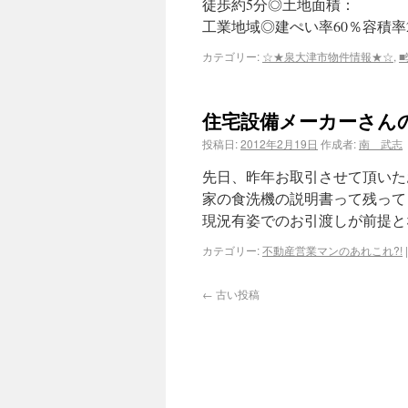
徒歩約5分◎土地面積：
工業地域◎建ぺい率60％容積率
カテゴリー:
☆★泉大津市物件情報★☆
,
住宅設備メーカーさん
投稿日:
2012年2月19日
作成者:
南 武志
先日、昨年お取引させて頂いた
家の食洗機の説明書って残って
現況有姿でのお引渡しが前提と
カテゴリー:
不動産営業マンのあれこれ?!
|
←
古い投稿