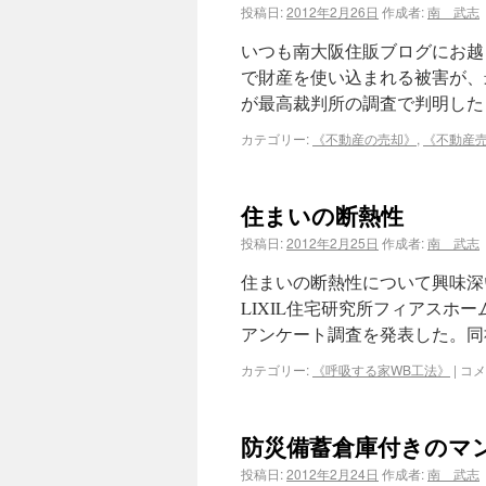
投稿日:
2012年2月26日
作成者:
南 武志
いつも南大阪住販ブログにお越
で財産を使い込まれる被害が、最
が最高裁判所の調査で判明した
カテゴリー:
《不動産の売却》
,
《不動産
住まいの断熱性
投稿日:
2012年2月25日
作成者:
南 武志
住まいの断熱性について興味深
LIXIL住宅研究所フィアスホ
アンケート調査を発表した。同
カテゴリー:
《呼吸する家WB工法》
|
コメ
防災備蓄倉庫付きのマ
投稿日:
2012年2月24日
作成者:
南 武志