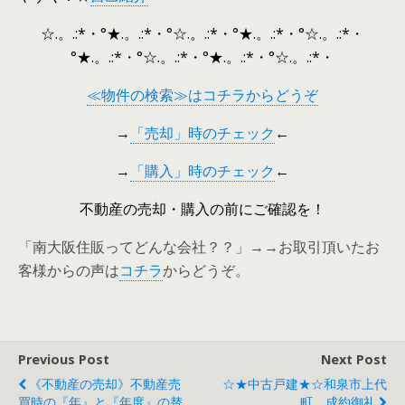
☆.。.:*・°★.。.:*・°☆.。.:*・°★.。.:*・°☆.。.:*・
°★.。.:*・°☆.。.:*・°★.。.:*・°☆.。.:*・
≪物件の検索≫はコチラからどうぞ
→
「売却」時のチェック
←
→
「購入」時のチェック
←
不動産の売却・購入の前にご確認を！
「南大阪住販ってどんな会社？？」→→お取引頂いたお
客様からの声は
コチラ
からどうぞ。
Previous Post
Next Post
《不動産の売却》不動産売
☆★中古戸建★☆和泉市上代
買時の『年』と『年度』の替
町 成約御礼