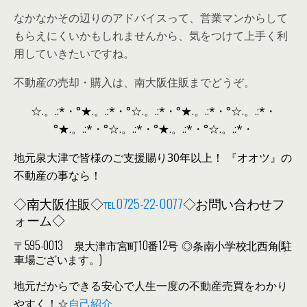
なかなかその辺りのアドバイスって、営業マンからして
もらえにくいかもしれませんから、気をつけて上手く利
用していきたいですね。
不動産の売却・購入は、南大阪住販までどうぞ。
☆.。.:*・°★.。.:*・°☆.。.:*・°★.。.:*・°☆.。.:*・
°★.。.:*・°☆.。.:*・°★.。.:*・°☆.。.:*・
地元泉大津で皆様のご支援賜り30年以上！ 『オオツ』の
不動産の事なら！
◇南大阪住販◇
℡0725-22-0077
◇
お問い合わせフ
ォーム
◇
〒595-0013 泉大津市宮町10番12号 ◎条南小学校北西角(駐
車場ございます。)
地元だからできる安心で人生一度の不動産売買をわかり
やすく！☆
自己紹介